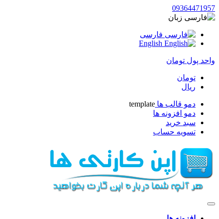
09364471957
زبان
فارسی
English
واحد پول
تومان
تومان
ریال
دمو قالب ها
template
دمو افزونه ها
سبد خرید
تسویه حساب
افزونه ها