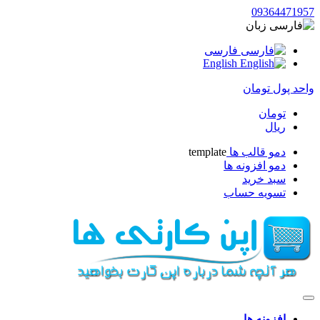
09364471957
زبان
فارسی
English
واحد پول
تومان
تومان
ریال
دمو قالب ها
template
دمو افزونه ها
سبد خرید
تسویه حساب
افزونه ها