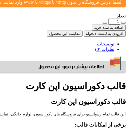
لطفا آدرس فروشگاه را بدون http:// یا https:// یا www وارد نمایید، مثال: yoursite.ir یا shop.yoursite.ir
تعداد
اضافه به سبد خرید
افزودن به لیست دلخواه
مقایسه این محصول
توضیحات
نظرات (0)
قالب دکوراسیون اپن کارت
قالب دکوراسیون اپن کارت
این قالب تمام رسپانسیو برای فروشگاه های دکوراسیون، لوازم خانگی، نمایش
برخی از امکانات قالب: