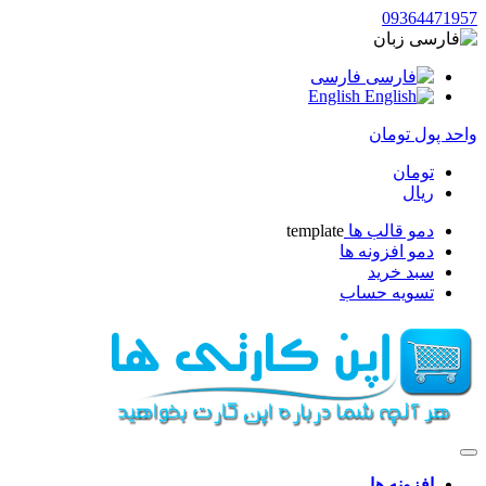
09364471957
زبان
فارسی
English
واحد پول
تومان
تومان
ریال
دمو قالب ها
template
دمو افزونه ها
سبد خرید
تسویه حساب
افزونه ها