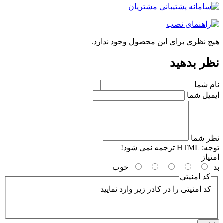
چ نظری برای این محصول وجود ندارد.
ر بدهید
م شما
میل شما
ر شما
جه:
HTML ترجمه نمی شود!
یاز
خوب
کد امنیتی
کد امنیتی را در کادر زیر وارد نمایید