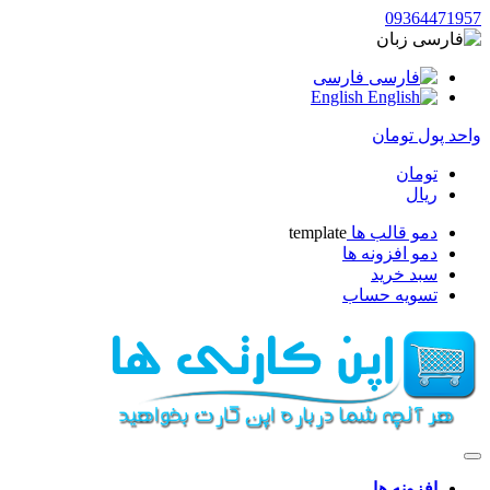
093644719
زبان
فارسی
English
حد پول
تومان
تومان
ریال
دمو قالب ها
template
دمو افزونه ها
سبد خرید
تسویه حساب
افزونه ها