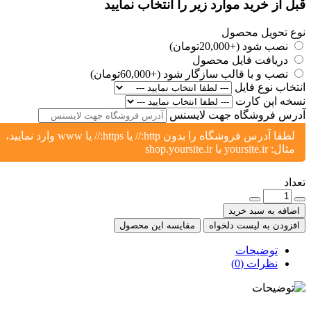
ل از خرید موارد زیر را انتخاب نمایید
ع تحویل محصول
نصب شود (+20,000تومان)
دریافت فایل محصول
نصب و با قالب سازگار شود (+60,000تومان)
تخاب نوع فایل
خه اپن کارت
رس فروشگاه جهت لایسنس
لطفا آدرس فروشگاه را بدون http:// یا https:// یا www وارد نمایید،
مثال: yoursite.ir یا shop.yoursite.ir
اد
ضافه به سبد خرید
فزودن به لیست دلخواه
مقایسه این محصول
توضیحات
نظرات (0)