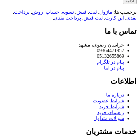
امه
چسب ها:
ماژول
,
ثبت
,
فیش
,
تسویه
,
حساب
,
روش
,
پرداخت
,
دی
,
اپن کارت
,
ثبت فیش
,
پرداخت نقدی
,
اس با ما
خراسان رضوی، مشهد
09364471957
05132655869
پیام در تلگرام
پیام در ایتا
لاعات
درباره ما
شرایط عضویت
شرایط خرید
راهنمای خرید
سوالات متداول
مات مشتریان