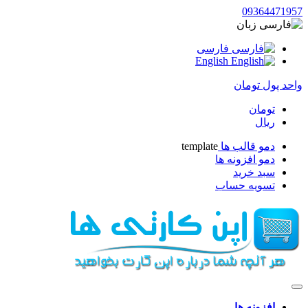
093644719
زبان
فارسی
English
حد پول
تومان
تومان
ریال
دمو قالب ها
template
دمو افزونه ها
سبد خرید
تسویه حساب
افزونه ها