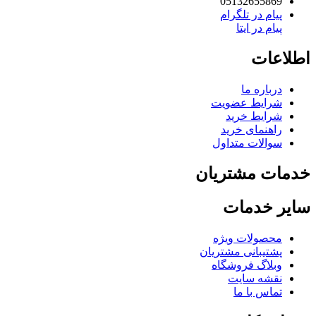
05132655869
پیام در تلگرام
پیام در ایتا
لاعات
درباره ما
شرایط عضویت
شرایط خرید
راهنمای خرید
سوالات متداول
مات مشتریان
یر خدمات
محصولات ویژه
پشتیبانی مشتریان
وبلاگ فروشگاه
نقشه سایت
تماس با ما