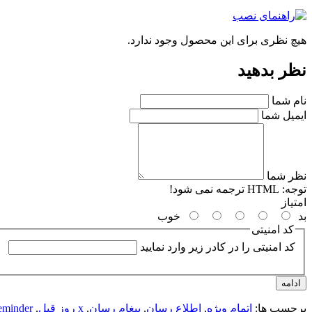
هیچ نظری برای این محصول وجود ندارد.
نظر بدهید
نام شما
ایمیل شما
نظر شما
توجه:
HTML ترجمه نمی شود!
امتیاز
بد
خوب
کد امنیتی
کد امنیتی را در کادر زیر وارد نمایید
ادامه
برچسب ها:
اتمام ویژه
,
اطلاع رسان
,
پیغام رسان
,
x روز قبل
,
reminder