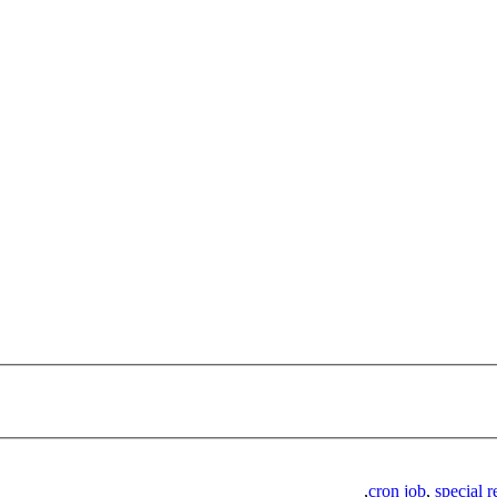
,
cron job
,
special 