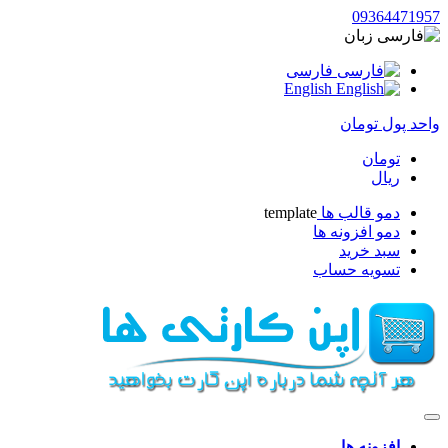
09364471957
زبان
فارسی
English
واحد پول
تومان
تومان
ریال
دمو قالب ها
template
دمو افزونه ها
سبد خرید
تسویه حساب
افزونه ها