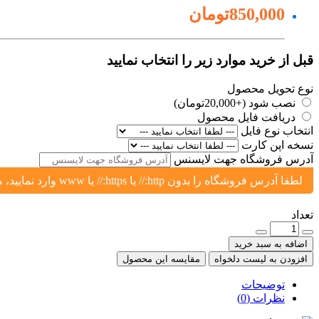
850,000تومان
قبل از خرید موارد زیر را انتخاب نمایید
نوع تحویل محصول
نصب شود (+20,000تومان)
دریافت فایل محصول
انتخاب نوع فایل
نسخه اپن کارت
آدرس فروشگاه جهت لایسنس
لطفا آدرس فروشگاه را بدون http:// یا https:// یا www وارد نمایید، مثال: yoursite.ir یا shop.yoursite.ir
تعداد
اضافه به سبد خرید
افزودن به لیست دلخواه
مقایسه این محصول
توضیحات
نظرات (0)