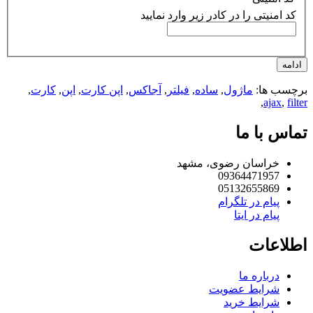
کد امنیتی را در کادر زیر وارد نمایید
امه
چسب ها:
ماژول
,
ساده
,
فیلتر
,
آجاکس
,
اپن کارت
,
اپن
,
کارت
,
,
ajax
,
fil
اس با ما
خراسان رضوی، مشهد
09364471957
05132655869
پیام در تلگرام
پیام در ایتا
لاعات
درباره ما
شرایط عضویت
شرایط خرید