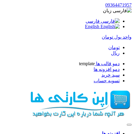
093644719
زبان
فارسی
English
حد پول
تومان
تومان
ریال
دمو قالب ها
template
دمو افزونه ها
سبد خرید
تسویه حساب
افزونه ها