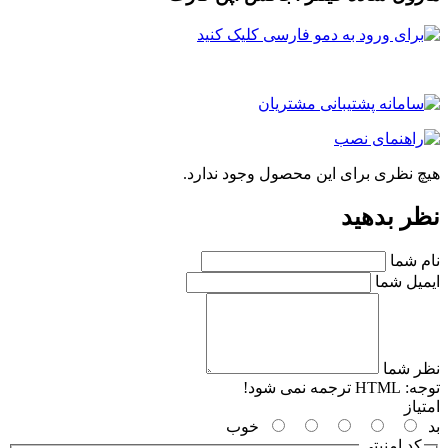
چ نظری برای این محصول وجود ندارد.
ر بدهید
م شما
میل شما
ر شما
جه:
HTML ترجمه نمی شود!
یاز
خوب
کد امنیتی