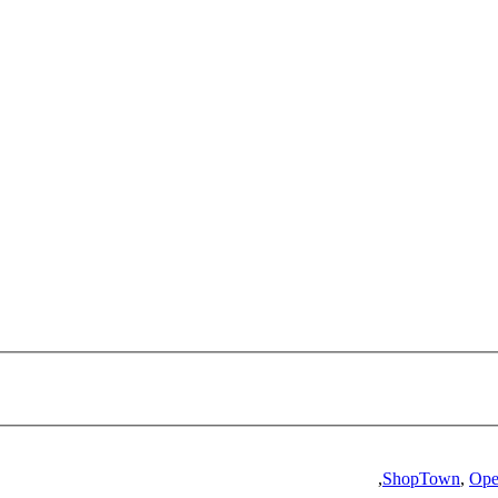
,
ShopTown
,
Ope