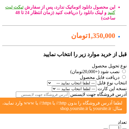
این محصول دانلود اتوماتیک ندارد، پس از سفارش
تیکت ثبت
کنید
و لینک دانلود را دریافت کنید (زمان انتظار 24 تا 48
ساعت)
1,350,000تومان
ل از خرید موارد زیر را انتخاب نمایید
ع تحویل محصول
نصب شود (+20,000تومان)
دریافت فایل محصول
تخاب نوع فایل
خه اپن کارت
رس فروشگاه جهت لایسنس
لطفا آدرس فروشگاه را بدون http:// یا https:// یا www وارد نمایید،
مثال: yoursite.ir یا shop.yoursite.ir
اد