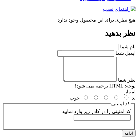
چ نظری برای این محصول وجود ندارد.
ر بدهید
م شما
میل شما
ر شما
جه:
HTML ترجمه نمی شود!
یاز
خوب
کد امنیتی
کد امنیتی را در کادر زیر وارد نمایید
امه