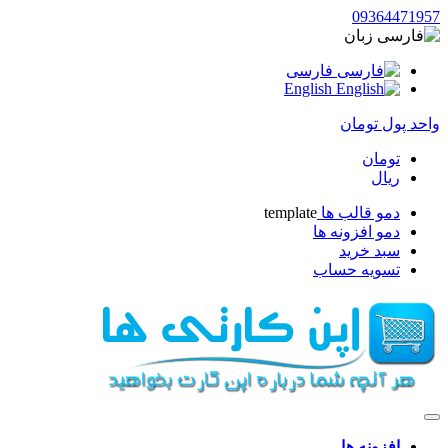
093644719
زبان
فارسی
English
حد پول
تومان
تومان
ریال
دمو قالب ها
template
دمو افزونه ها
سبد خرید
تسویه حساب
افزونه ها