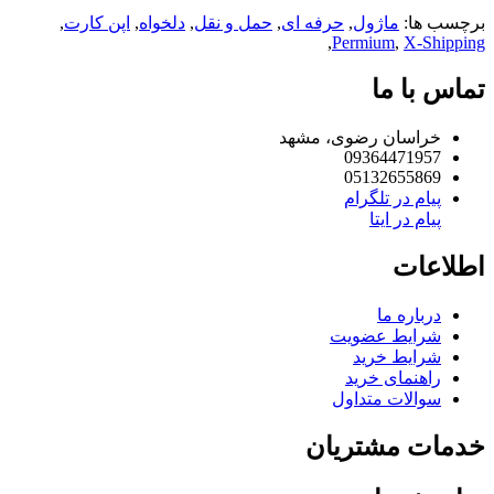
چسب ها:
ماژول
,
حرفه ای
,
حمل و نقل
,
دلخواه
,
اپن کارت
,
,
Permium
,
X-Shippi
اس با ما
خراسان رضوی، مشهد
09364471957
05132655869
پیام در تلگرام
پیام در ایتا
لاعات
درباره ما
شرایط عضویت
شرایط خرید
راهنمای خرید
سوالات متداول
مات مشتریان