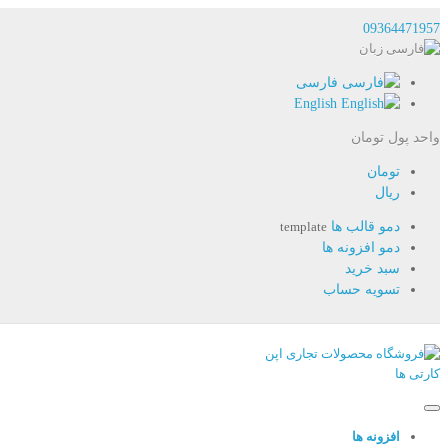
09364471957
زبان
فارسی
English
واحد پول
تومان
تومان
ریال
دمو قالب ها
template
دمو افزونه ها
سبد خرید
تسویه حساب
افزونه ها