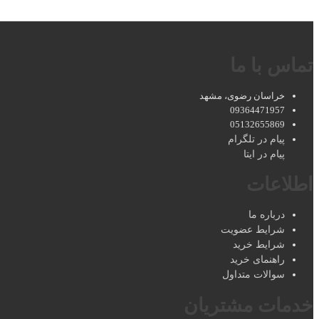
تماس با ما
خراسان رضوی، مشهد
09364471957
05132655869
پیام در تلگرام
پیام در ایتا
اطلاعات
درباره ما
شرایط عضویت
شرایط خرید
راهنمای خرید
سوالات متداول
خدمات مشتریان