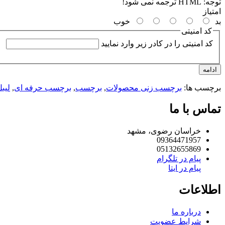
توجه:
HTML ترجمه نمی شود!
امتیاز
بد
خوب
کد امنیتی
کد امنیتی را در کادر زیر وارد نمایید
ادامه
برچسب ها:
برچسب زنی محصولات
,
برچسب
,
برچسب حرفه ای
,
لیب
تماس با ما
خراسان رضوی، مشهد
09364471957
05132655869
پیام در تلگرام
پیام در ایتا
اطلاعات
درباره ما
شرایط عضویت