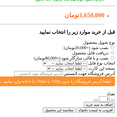
1,650,000تومان
قبل از خرید موارد زیر را انتخاب نمایید
نوع تحویل محصول
نصب شود (+20,000تومان)
دریافت فایل محصول
نصب و با قالب سازگار شود (+80,000تومان)
انتخاب نوع فایل
نسخه اپن کارت
آدرس فروشگاه جهت لایسنس
لطفا آدرس فروشگاه را بدون http:// یا https:// یا www وارد نمایید، مثال: yoursite.ir یا shop.yoursite.ir
تعداد
اضافه به سبد خرید
افزودن به لیست دلخواه
مقایسه این محصول