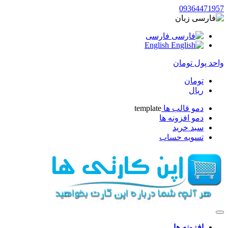
09364471957
زبان
فارسی
English
واحد پول
تومان
تومان
ریال
دمو قالب ها
template
دمو افزونه ها
سبد خرید
تسویه حساب
افزونه ها