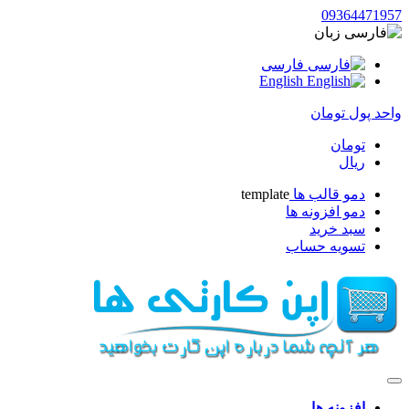
093644719
زبان
فارسی
English
حد پول
تومان
تومان
ریال
دمو قالب ها
template
دمو افزونه ها
سبد خرید
تسویه حساب
افزونه ها