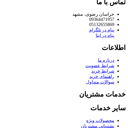
اس با ما
خراسان رضوی، مشهد
09364471957
05132655869
پیام در تلگرام
پیام در ایتا
لاعات
درباره ما
شرایط عضویت
شرایط خرید
راهنمای خرید
سوالات متداول
مات مشتریان
یر خدمات
محصولات ویژه
پشتیبانی مشتریان