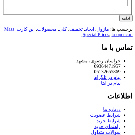
امه
چسب ها:
ماژول
,
ایجاد
,
تخفیف
,
کلی
,
محصولات
,
اپن کارت
,
Mass
,
Special Prices
,
to openc
اس با ما
خراسان رضوی، مشهد
09364471957
05132655869
پیام در تلگرام
پیام در ایتا
لاعات
درباره ما
شرایط عضویت
شرایط خرید
راهنمای خرید
سوالات متداول