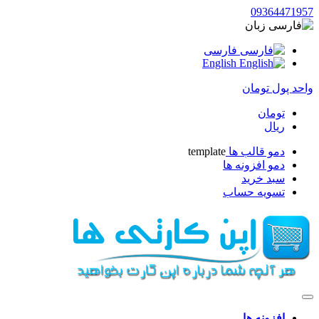
093644719
زبان
فارسی
English
حد پول
تومان
تومان
ریال
دمو قالب ها
template
دمو افزونه ها
سبد خرید
تسویه حساب
افزونه ها