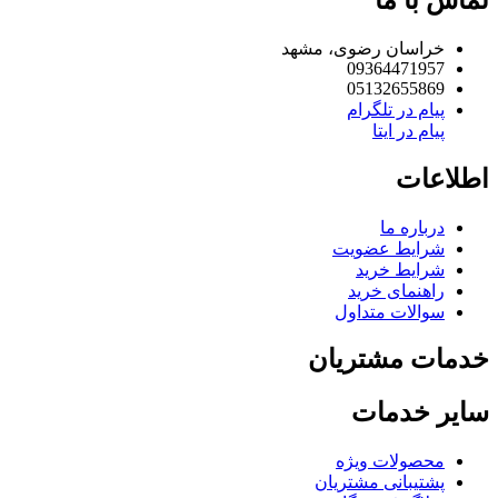
خراسان رضوی، مشهد
09364471957
05132655869
پیام در تلگرام
پیام در ایتا
لاعات
درباره ما
شرایط عضویت
شرایط خرید
راهنمای خرید
سوالات متداول
مات مشتریان
یر خدمات
محصولات ویژه
پشتیبانی مشتریان