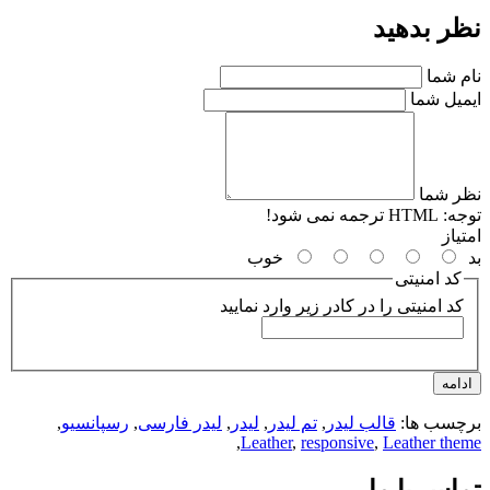
ر بدهید
م شما
میل شما
ر شما
جه:
HTML ترجمه نمی شود!
یاز
خوب
کد امنیتی
کد امنیتی را در کادر زیر وارد نمایید
امه
چسب ها:
قالب لیدر
,
تم لیدر
,
لیدر
,
لیدر فارسی
,
رسپانسیو
,
,
Leather
,
responsive
,
Leather th
اس با ما