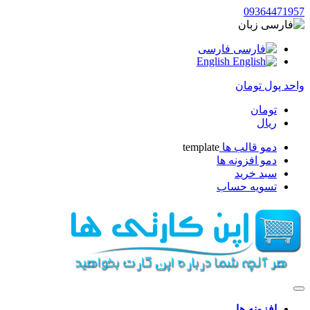
093644719
زبان
فارسی
English
حد پول
تومان
تومان
ریال
دمو قالب ها
template
دمو افزونه ها
سبد خرید
تسویه حساب
افزونه ها