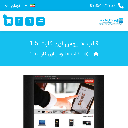
09364471957
تومان
0
قالب هلیوس اپن کارت 1.5
قالب هلیوس اپن کارت 1.5