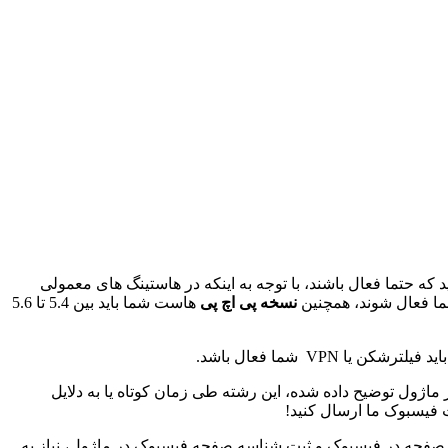
و file_get_contents دارد که نیاز است از هاستینگتان بپرسید که حتما فعال باشند، با توجه به اینکه در هاستینگ های معمولی
شما فعال شوند، همچنین
نسخه پی اچ پی
هاست شما باید بین 5.4 تا 5.6
VP شما فعال باشد.
اژول توضیح داده شده، این رشته طی زمان کوتاه یا به دلایل
 فیسبوک ما ارسال کنید!
 صفحه در فیسبوک و ثبت شناسه صفحه فیسبوک در ماژول، نیاز به