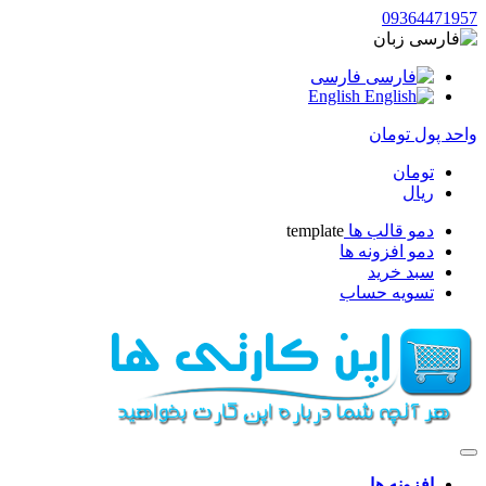
09364471957
زبان
فارسی
English
واحد پول
تومان
تومان
ریال
دمو قالب ها
template
دمو افزونه ها
سبد خرید
تسویه حساب
افزونه ها