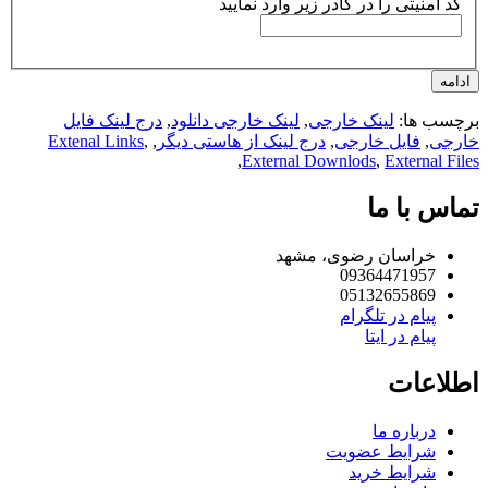
کد امنیتی را در کادر زیر وارد نمایید
امه
چسب ها:
لینک خارجی
,
لینک خارجی دانلود
,
درج لینک فایل
رجی
,
فایل خارجی
,
درج لینک از هاستی دیگر
,
,
Extenal Links
,
External Downlods
,
External Fi
اس با ما
خراسان رضوی، مشهد
09364471957
05132655869
پیام در تلگرام
پیام در ایتا
لاعات
درباره ما
شرایط عضویت
شرایط خرید