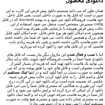
نلودی محصول
ان طور که می دانید سیستم دانلود پیش فرض اپن کارت به این
رت است که فایل ها به صورت داخلی است، یعنی فایل داخل
خود هاست فروشگاه آپلود می شود و به پوشه download که در فایل
config مسیرش مشخص است منتقل می شود، استفاده از این
لت پیش فرض همیشه با نارضایتی هایی همراه بوده است،
چون عدم امکان آپلود هر نوع خاص فایل، عدم امکان آپلود فایل
ی بزرگ و همچنین اینکه باعث می شود که شما نیاز داشته باشید
حجم هاست بالایی داشته باشید و یعنی باید هزینه زیادی بابت
تی که در آن فایل های خود را آپلود کرده اید بپردازید.
 با
نصب و فعال شدن
این ماژول دیگر نیاز نیست که فایل های
نلودی شما حتما در هاست فروشگاه آپلود شوند، بلکه برای مثال
توانید یک هاست دانلود تهیه کنید که هزینه آن بسیار کمتر از
ست معمولی است و فایل های خود را طبق پوشه بندی که می
هید به صورت دستی در آنجا آپلود کنید و در انتها
لینک مستقیم
آن
یل و اسم فایل را به جای آپلود کردن حالت پیش فرض، شبیه
سی که ضمیمه شده است برای دانلود خود در اپن کارت درج
ید، این طوری به هنگامی که مشتری فایل شما را می خرد فایل
لود از آن لینکی که درج کرده اید برایش دانلود می شود و با این
 شما در هزینه هاست صرفه جویی کرده اید و البته لینک دانلود
 به مشتری نشان داده نمی شود و مشتری هیچ وقت به صورت
قیم لینک را نمی بینید و به آن دسترسی ندارد!