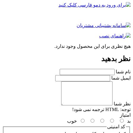
چ نظری برای این محصول وجود ندارد.
ر بدهید
م شما
میل شما
ر شما
جه:
HTML ترجمه نمی شود!
یاز
خوب
کد امنیتی