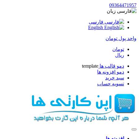
09364471957
زبان
فارسی
English
واحد پول
تومان
تومان
ریال
دمو قالب ها
template
دمو افزونه ها
سبد خرید
تسویه حساب
افزونه ها