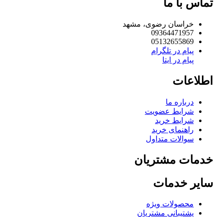
اس با ما
خراسان رضوی، مشهد
09364471957
05132655869
پیام در تلگرام
پیام در ایتا
لاعات
درباره ما
شرایط عضویت
شرایط خرید
راهنمای خرید
سوالات متداول
مات مشتریان
یر خدمات
محصولات ویژه
پشتیبانی مشتریان