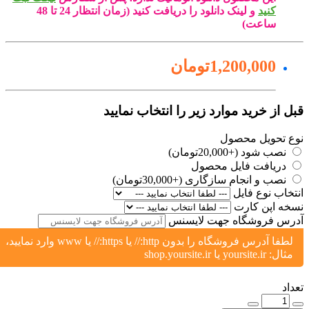
کنید
و لینک دانلود را دریافت کنید (زمان انتظار 24 تا 48
ساعت)
1,200,000تومان
ل از خرید موارد زیر را انتخاب نمایید
ع تحویل محصول
نصب شود (+20,000تومان)
دریافت فایل محصول
نصب و انجام سازگاری (+30,000تومان)
تخاب نوع فایل
خه اپن کارت
رس فروشگاه جهت لایسنس
لطفا آدرس فروشگاه را بدون http:// یا https:// یا www وارد نمایید،
مثال: yoursite.ir یا shop.yoursite.ir
اد