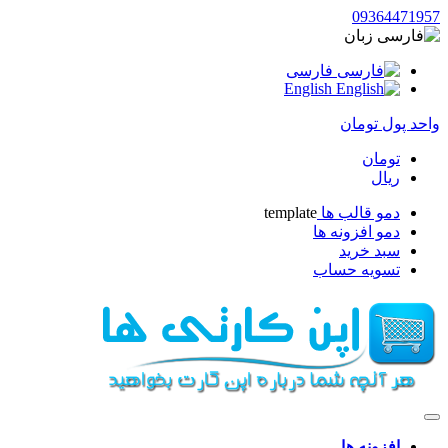
093644719
زبان
فارسی
English
حد پول
تومان
تومان
ریال
دمو قالب ها
template
دمو افزونه ها
سبد خرید
تسویه حساب
افزونه ها