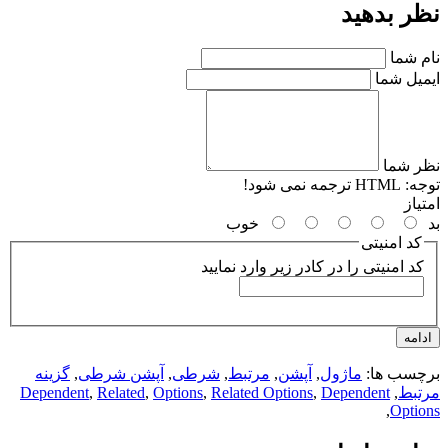
ر بدهید
م شما
میل شما
ر شما
جه:
HTML ترجمه نمی شود!
یاز
خوب
کد امنیتی
کد امنیتی را در کادر زیر وارد نمایید
امه
چسب ها:
ماژول
,
آپشن
,
مرتبط
,
شرطی
,
آپشن شرطی
,
گزینه
تبط
,
Dependent
,
Related Options
,
Options
,
Related
,
Dependent
,
Optio