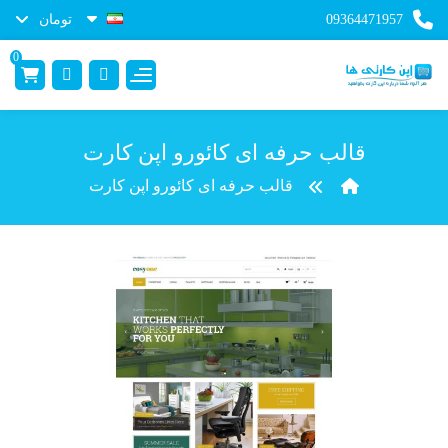
09364471957
تومان
0
قالب حرفه ای کائورو اپن کارت
قالب حرفه ای کائورو اپن کارت