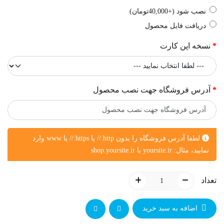
نصب شود (+40,000تومان)
دریافت فایل محصول
نسخه اپن کارت
آدرس فروشگاه جهت نصب محصول
لطفا آدرس فروشگاه را بدون http:// یا https:// یا www وارد
نمایید، مثال: yoursite.ir یا shop.yoursite.ir
تعداد
اضافه به سبد خرید