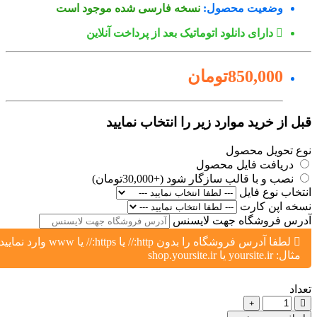
وضعیت محصول:
نسخه فارسی شده موجود است
دارای دانلود اتوماتیک بعد از پرداخت آنلاین
850,000تومان
ل از خرید موارد زیر را انتخاب نمایید
ع تحویل محصول
دریافت فایل محصول
نصب و با قالب سازگار شود (+30,000تومان)
تخاب نوع فایل
خه اپن کارت
رس فروشگاه جهت لایسنس
لطفا آدرس فروشگاه را بدون http:// یا https:// یا www وارد نمایید،
مثال: yoursite.ir یا shop.yoursite.ir
اد