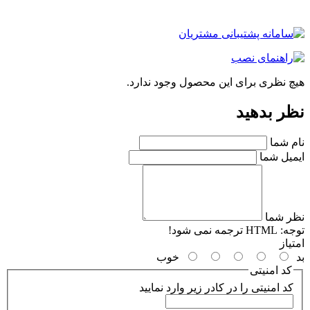
چ نظری برای این محصول وجود ندارد.
ر بدهید
م شما
میل شما
ر شما
جه:
HTML ترجمه نمی شود!
یاز
خوب
کد امنیتی
کد امنیتی را در کادر زیر وارد نمایید