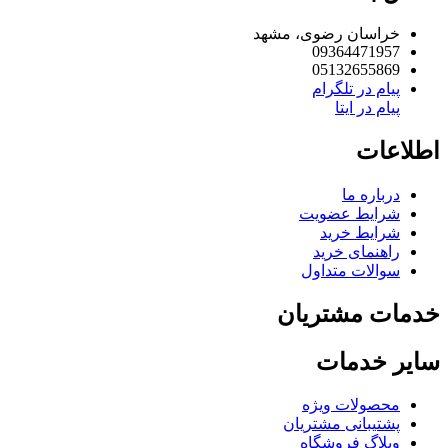
خراسان رضوی، مشهد
09364471957
05132655869
پیام در تلگرام
پیام در ایتا
لاعات
درباره ما
شرایط عضویت
شرایط خرید
راهنمای خرید
سوالات متداول
مات مشتریان
یر خدمات
محصولات ویژه
پشتیبانی مشتریان
وبلاگ فروشگاه