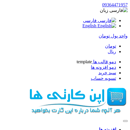
093644719
زبان
فارسی
English
حد پول
تومان
تومان
ریال
دمو قالب ها
template
دمو افزونه ها
سبد خرید
تسویه حساب
افزونه ها