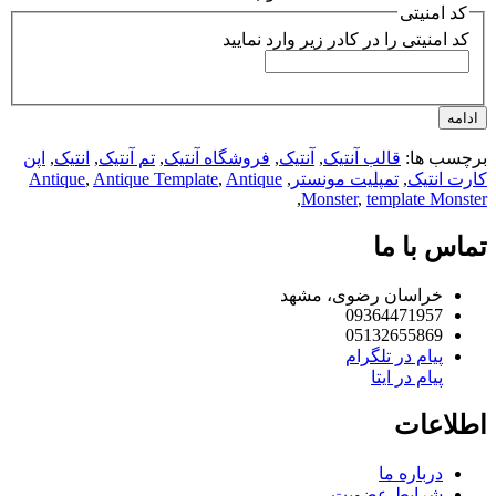
کد امنیتی
کد امنیتی را در کادر زیر وارد نمایید
امه
چسب ها:
قالب آنتیک
,
آنتیک
,
فروشگاه آنتیک
,
تم آنتیک
,
انتیک
,
اپن
رت انتیک
,
تمپلیت مونستر
,
Antique
,
Antique Template
,
Antique
,
Monster
,
template Mons
اس با ما
خراسان رضوی، مشهد
09364471957
05132655869
پیام در تلگرام
پیام در ایتا
لاعات
درباره ما
شرایط عضویت