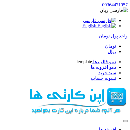
093644719
زبان
فارسی
English
حد پول
تومان
تومان
ریال
دمو قالب ها
template
دمو افزونه ها
سبد خرید
تسویه حساب
افزونه ها