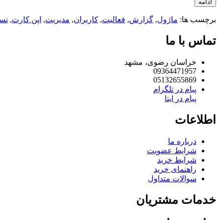
ادامه
برچسب ها:
ماژول
,
گزارش
,
فعالیت
,
کاربران
,
مدیریت
,
اپن کارت
,
نسخ
تماس با ما
خراسان رضوی، مشهد
09364471957
05132655869
پیام در تلگرام
پیام در ایتا
اطلاعات
درباره ما
شرایط عضویت
شرایط خرید
راهنمای خرید
سوالات متداول
خدمات مشتریان