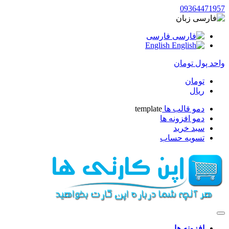
09364471957
زبان
فارسی
English
واحد پول
تومان
تومان
ریال
دمو قالب ها
template
دمو افزونه ها
سبد خرید
تسویه حساب
افزونه ها