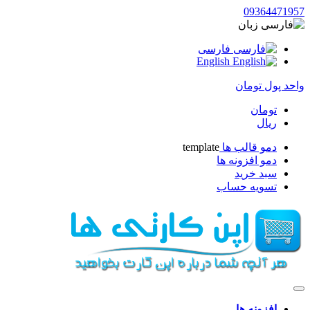
09364471957
زبان
فارسی
English
واحد پول
تومان
تومان
ریال
دمو قالب ها
template
دمو افزونه ها
سبد خرید
تسویه حساب
افزونه ها