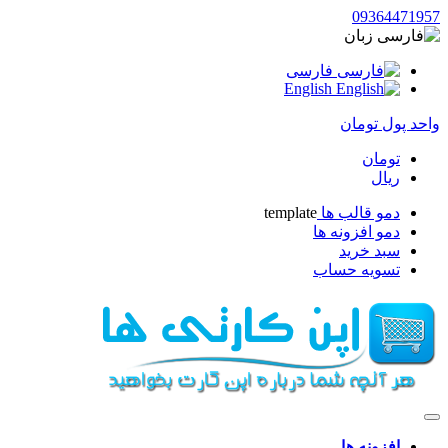
093644719
زبان
فارسی
English
حد پول
تومان
تومان
ریال
دمو قالب ها
template
دمو افزونه ها
سبد خرید
تسویه حساب
افزونه ها