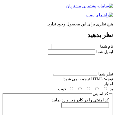
چ نظری برای این محصول وجود ندارد.
ر بدهید
م شما
میل شما
ر شما
جه:
HTML ترجمه نمی شود!
یاز
خوب
کد امنیتی
کد امنیتی را در کادر زیر وارد نمایید