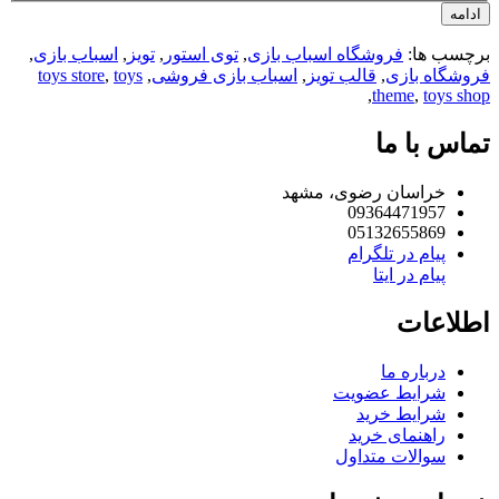
امه
چسب ها:
فروشگاه اسباب بازی
,
توی استور
,
تویز
,
اسباب بازی
,
وشگاه بازی
,
قالب تویز
,
اسباب بازی فروشی
,
toys
,
toys store
,
theme
,
toys s
اس با ما
خراسان رضوی، مشهد
09364471957
05132655869
پیام در تلگرام
پیام در ایتا
لاعات
درباره ما
شرایط عضویت
شرایط خرید
راهنمای خرید
سوالات متداول