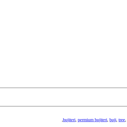
,
bujiteri
,
permium bujiteri
,
buji
,
tree