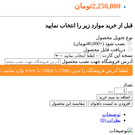
2,250,000تومان
قبل از خرید موارد زیر را انتخاب نمایید
نوع تحویل محصول
نصب شود (+40,000تومان)
دریافت فایل محصول
نسخه اپن کارت
آدرس فروشگاه جهت نصب محصول
لطفا آدرس فروشگاه را بدون http:// یا https:// یا www وارد نمایید، مثال: yoursite.ir یا shop.yoursite.ir
تعداد
اضافه به سبد خرید
افزودن به لیست دلخواه
مقایسه این محصول
توضیحات
نظرات (0)