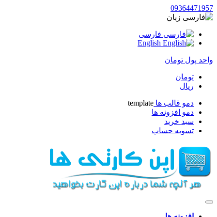
09364471957
زبان
فارسی
English
واحد پول
تومان
تومان
ریال
دمو قالب ها
template
دمو افزونه ها
سبد خرید
تسویه حساب
افزونه ها