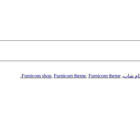
ام شاپ
,
Furnicom theme
,
Furnicom theme
,
Furnicom shop
,