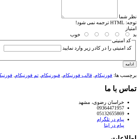
نظر شما
توجه:
HTML ترجمه نمی شود!
امتیاز
بد
خوب
کد امنیتی
کد امنیتی را در کادر زیر وارد نمایید
ادامه
برچسب ها:
فورنیکام
,
قالب فورنیکام
,
فیورنیکام
,
تم فورنیکام
,
فورنیک
تماس با ما
خراسان رضوی، مشهد
09364471957
05132655869
پیام در تلگرام
پیام در ایتا
اطلاعات