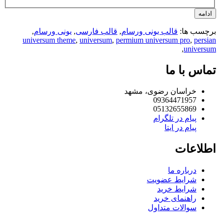
امه
چسب ها:
قالب یونی ورسام
,
قالب فارسی
,
یونی ورسام
,
universum theme
,
universum
,
permium universum pro
,
pers
,
univers
اس با ما
خراسان رضوی، مشهد
09364471957
05132655869
پیام در تلگرام
پیام در ایتا
لاعات
درباره ما
شرایط عضویت
شرایط خرید
راهنمای خرید
سوالات متداول