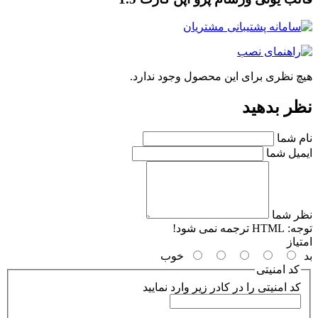
چ نظری برای این محصول وجود ندارد.
ر بدهید
م شما
میل شما
ر شما
جه:
HTML ترجمه نمی شود!
یاز
خوب
کد امنیتی
کد امنیتی را در کادر زیر وارد نمایید