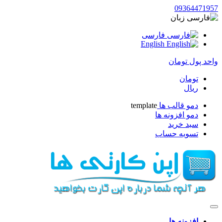
093644719
زبان
فارسی
English
حد پول
تومان
تومان
ریال
دمو قالب ها
template
دمو افزونه ها
سبد خرید
تسویه حساب
افزونه ها