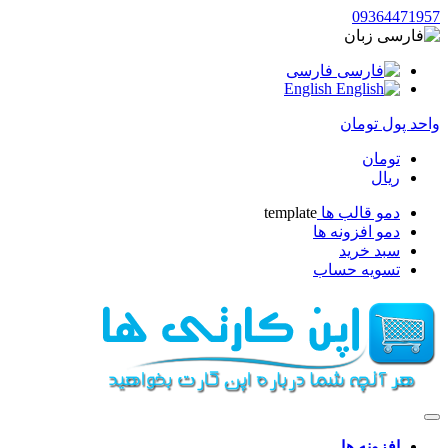
09364471957
زبان
فارسی
English
واحد پول
تومان
تومان
ریال
دمو قالب ها
template
دمو افزونه ها
سبد خرید
تسویه حساب
افزونه ها