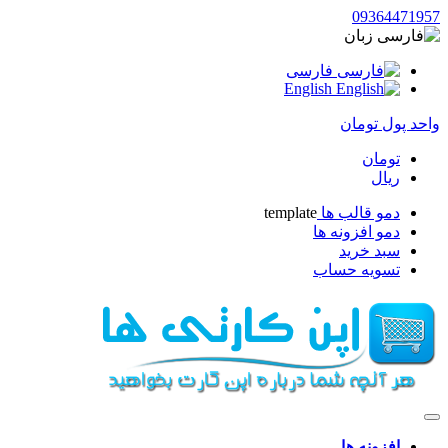
09364471957
زبان
فارسی
English
واحد پول
تومان
تومان
ریال
دمو قالب ها
template
دمو افزونه ها
سبد خرید
تسویه حساب
افزونه ها