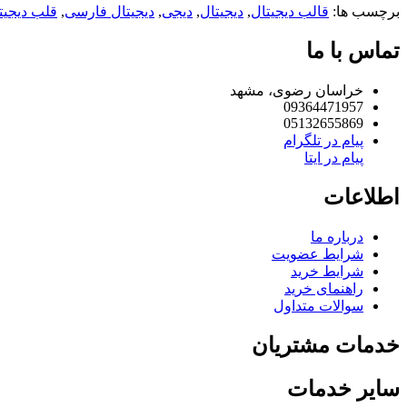
برچسب ها:
قالب دیجیتال
,
دیجیتال
,
دیجی
,
دیجیتال فارسی
,
قلب دیجیت
تماس با ما
خراسان رضوی، مشهد
09364471957
05132655869
پیام در تلگرام
پیام در ایتا
اطلاعات
درباره ما
شرایط عضویت
شرایط خرید
راهنمای خرید
سوالات متداول
خدمات مشتریان
سایر خدمات