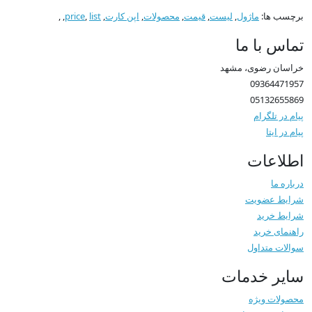
برچسب ها:
ماژول
,
لیست
,
قیمت
,
محصولات
,
اپن کارت
,
list
,
price
,
,
تماس با ما
خراسان رضوی، مشهد
09364471957
05132655869
پیام در تلگرام
پیام در ایتا
اطلاعات
درباره ما
شرایط عضویت
شرایط خرید
راهنمای خرید
سوالات متداول
سایر خدمات
محصولات ویژه