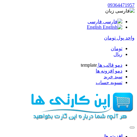
09364471957
زبان
فارسی
English
واحد پول
تومان
تومان
ریال
دمو قالب ها
template
دمو افزونه ها
سبد خرید
تسویه حساب
افزونه ها