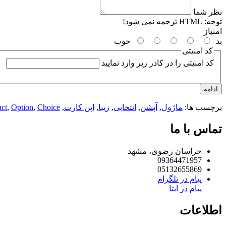
نظر شما
توجه:
HTML ترجمه نمی شود!
امتیاز
بد
خوب
کد امنیتی
کد امنیتی را در کادر زیر وارد نمایید
ادامه
برچسب ها:
ماژول
,
آپشن
,
انتخابی
,
زیبا
,
اپن کارت
,
Choice
,
Option
,
ct
تماس با ما
خراسان رضوی، مشهد
09364471957
05132655869
پیام در تلگرام
پیام در ایتا
اطلاعات