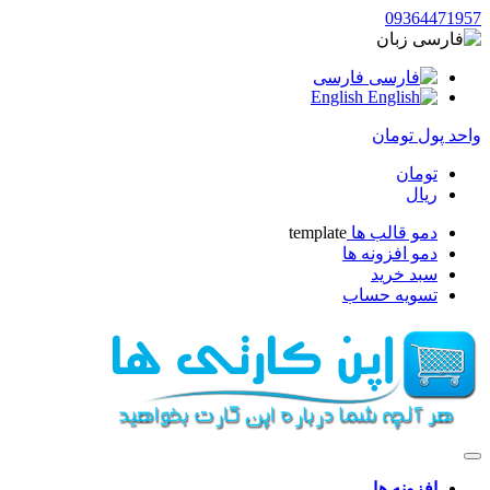
09364471957
زبان
فارسی
English
واحد پول
تومان
تومان
ریال
دمو قالب ها
template
دمو افزونه ها
سبد خرید
تسویه حساب
افزونه ها