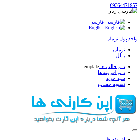
09364471957
زبان
فارسی
English
واحد پول
تومان
تومان
ریال
دمو قالب ها
template
دمو افزونه ها
سبد خرید
تسویه حساب
افزونه ها