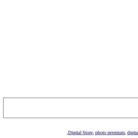
,
Digital Store
,
photo permium
,
digit