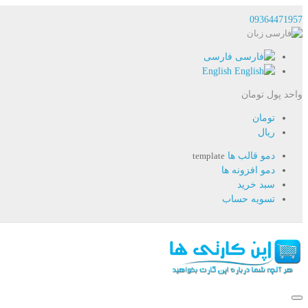
09364471957
زبان
فارسی
English
واحد پول
تومان
تومان
ریال
دمو قالب ها
template
دمو افزونه ها
سبد خرید
تسویه حساب