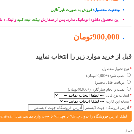
وضعیت محصول:
فروش به صورت غیرآنلاین!
این محصول دانلود اتوماتیک ندارد، پس از سفارش
تیکت ثبت کنید
و لینک دانلود ر
900,000تومان
قبل از خرید موارد زیر را انتخاب نمایید
نوع تحویل محصول
نصب شود (+40,000تومان)
دریافت فایل محصول
نصب و انجام سازگاری (+40,000تومان)
انتخاب نوع فایل
نسخه اپن کارت
آدرس فروشگاه جهت لایسنس
لطفا آدرس فروشگاه را بدون http:// یا https:// یا www وارد نمایید، مثال: yoursite.ir یا shop.yoursite.ir
تعداد