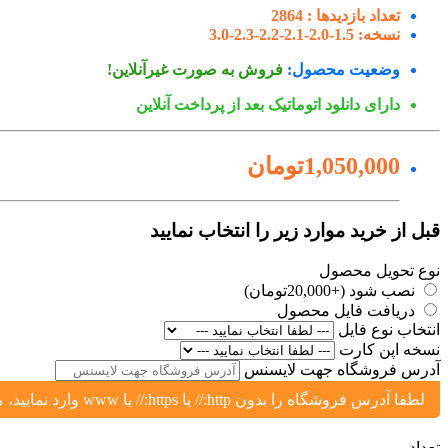
تعداد بازدیدها :
2864
نسخه:
1.5-2.0-2.1-2.2-2.3-3.0
وضعیت محصول:
فروش به صورت غیرآنلاین!
دارای دانلود اتوماتیک بعد از پرداخت آنلاین
1,050,000تومان
قبل از خرید موارد زیر را انتخاب نمایید
نوع تحویل محصول
نصب شود (+20,000تومان)
دریافت فایل محصول
انتخاب نوع فایل
نسخه اپن کارت
آدرس فروشگاه جهت لایسنس
لطفا آدرس فروشگاه را بدون http:// یا https:// یا www وارد نمایید، مثال: yoursite.ir یا shop.yoursite.ir
تعداد