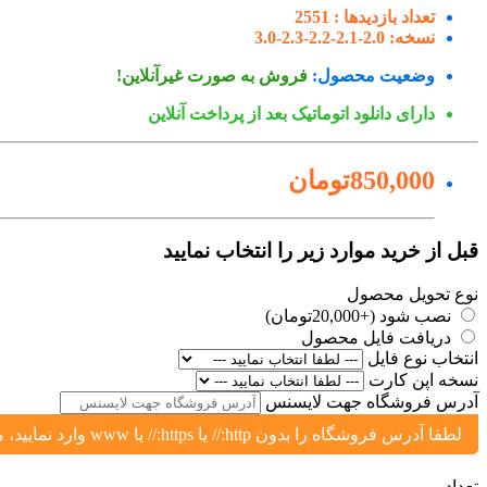
تعداد بازدیدها :
2551
نسخه:
2.0-2.1-2.2-2.3-3.0
وضعیت محصول:
فروش به صورت غیرآنلاین!
دارای دانلود اتوماتیک بعد از پرداخت آنلاین
850,000تومان
قبل از خرید موارد زیر را انتخاب نمایید
نوع تحویل محصول
نصب شود (+20,000تومان)
دریافت فایل محصول
انتخاب نوع فایل
نسخه اپن کارت
آدرس فروشگاه جهت لایسنس
لطفا آدرس فروشگاه را بدون http:// یا https:// یا www وارد نمایید، مثال: yoursite.ir یا shop.yoursite.ir
تعداد