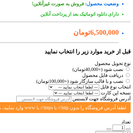
وضعیت محصول:
فروش به صورت غیرآنلاین!
دارای دانلود اتوماتیک بعد از پرداخت آنلاین
6,500,000تومان
قبل از خرید موارد زیر را انتخاب نمایید
نوع تحویل محصول
نصب شود (+40,000تومان)
دریافت فایل محصول
نصب و با قالب سازگار شود (+100,000تومان)
انتخاب نوع فایل
نسخه اپن کارت
آدرس فروشگاه جهت لایسنس
لطفا آدرس فروشگاه را بدون http:// یا https:// یا www وارد نمایید، مثال: yoursite.ir یا shop.yoursite.ir
تعداد