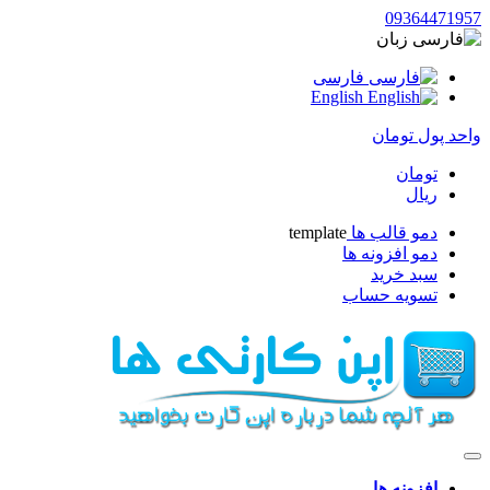
09364471957
زبان
فارسی
English
واحد پول
تومان
تومان
ریال
دمو قالب ها
template
دمو افزونه ها
سبد خرید
تسویه حساب
افزونه ها