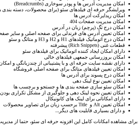
امکان مدیریت آدرس ها و پودر سوخاری (Breadcrumbs)
ویرایشگر حرفه ای فیلدهای سئو (برای محصولات، دسته بندی ها،
امکان ریدایرکت آدرس ها
امکان مدیریت صفحات 404
امکان درج تگ (پرچم) زبان در آدرس
امکان تعیین آدرس های فرندلی برای صفحه اصلی و سایر صفح
امکان درج اتوماتیک فیلدهای H1 و H2 و H3 و متاتگ و سئو
قطعات غنی (Rich Snippets) پیشرفته
دارای امکان ایجاد کننده اتوماتیک برای فیلدهای سئو
امکان بروزرسانی جمعهی فیلدهای خالی
دارای نقشه سایت حرفه ای و با پشتیبانی از چندزبانگی و امکا
امکان تعیین فیلدهای متاتگ برای صفحه اصلی فروشگاه
امکان درج پسوند برای آدرس ها
امکان تعیین نوع لینک دهی
امکان سئو سازی صفحه بندی ها و جستجو و برچسب ها
امکان تعیین نحوه لینک دهی و جلوگیری از مشکل تکراری بودن 
دارای امکاناتی برای لینک های کانونیکال
امکان تعیین Alt و Title برحسب زبان برای تصاویر محصولات
و دارای بسیاری قابلیت های دیگر...
برای مشاهده امکانات کامل این افزونه حرفه ای سئو، حتما از مدیریت 