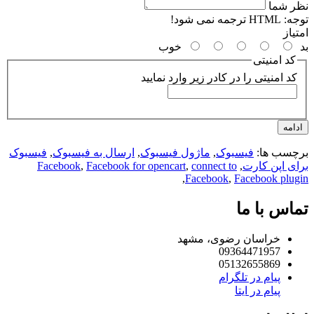
نظر شما
توجه:
HTML ترجمه نمی شود!
امتیاز
بد
خوب
کد امنیتی
کد امنیتی را در کادر زیر وارد نمایید
ادامه
برچسب ها:
فیسبوک
,
ماژول فیسبوک
,
ارسال به فیسبوک
,
فیسبوک
برای اپن کارت
,
connect to
,
Facebook for opencart
,
Facebook
,
Facebook
,
Facebook plugin
تماس با ما
خراسان رضوی، مشهد
09364471957
05132655869
پیام در تلگرام
پیام در ایتا