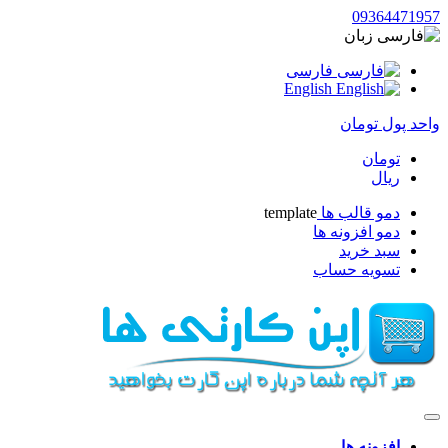
09364471957
زبان
فارسی
English
واحد پول
تومان
تومان
ریال
دمو قالب ها
template
دمو افزونه ها
سبد خرید
تسویه حساب
افزونه ها