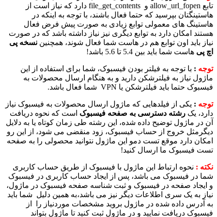
تابع allow_url_fopen و file_get_contents دارد که نیاز است از
هاستینگتان بپرسید که حتما فعال باشند، با توجه به اینکه در
هاستینگ های معمولی توابع زیادی به صورت پیش فرض فعال
هستند امکان دارد به توابع دیگری نیز نیاز داشته باشد که در صورت
نیاز باید اون توابع هم در هاست شما فعال شوند، همچنین
نسخه پی
اچ پی
هاست شما باید بین 5.4 تا 5.6 باشد!
توجه
:
با توجه به فیلتر بودن فیسبوک، شما برای استفاده از این
ماژول نیاز به فیلترشکن دارید و به هنگام ارسال محصولات به
فیسبوک حتما باید فیلترشکن یا VPN شما فعال باشد.
توجه
:
یکی از فیلدهایی که ماژول ارسال محصولات به فیسبوک نیاز
دارد، یک
رشته دسترسی به صفحه فیسبوک
است که نحوه دریافت
آن در ماژول توضیح داده شده، این رشته طی زمان کوتاه یا به دلایل
دیگرمثل خروج از حساب فیسبوک، زود منقضی می شود، از این رو
امکان دارد موقع تست دمو این ماژول نتوانید محصولی را به صفحه
تست فیسبوک ما ارسال کنید!
نکته :
نحوه ارتباط این ماژول با فیسبوک از طریق حساب کاربری
شما در فیسبوک می باشد، پس از ایجاد حساب کاربری در فیسبوک
و ایجاد صفحه در فیسبوک و ثبت شناسه صفحه فیسبوک در ماژول،
نیاز به یک سری اطلاعات دیگر نیز می باشد،به همین دلیل شما باید
به آدرس داده شده در ماژول بروید مشخصات موردنیاز را از
فیسبوک دریافت نمایید و در ماژول ثبت کنید تا ماژول بتواند