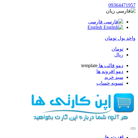
09364471957
زبان
فارسی
English
واحد پول
تومان
تومان
ریال
دمو قالب ها
template
دمو افزونه ها
سبد خرید
تسویه حساب
افزونه ها