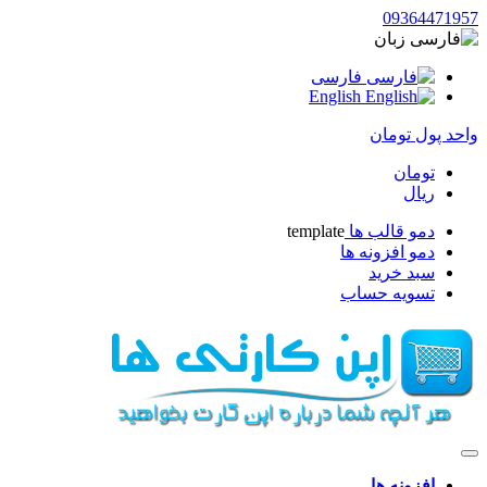
09364471957
زبان
فارسی
English
واحد پول
تومان
تومان
ریال
دمو قالب ها
template
دمو افزونه ها
سبد خرید
تسویه حساب
افزونه ها