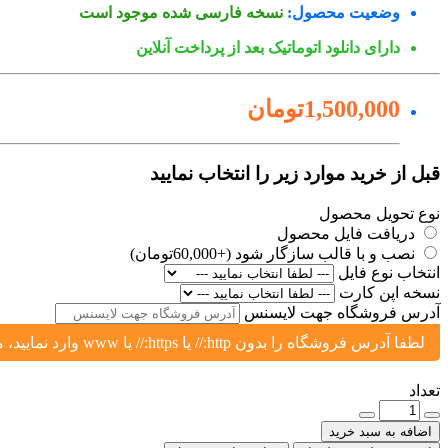
وضعیت محصول:
نسخه فارسی شده موجود است
دارای دانلود اتوماتیک بعد از پرداخت آنلاین
1,500,000تومان
قبل از خرید موارد زیر را انتخاب نمایید
نوع تحویل محصول
دریافت فایل محصول
نصب و با قالب سازگار شود (+60,000تومان)
انتخاب نوع فایل
نسخه اپن کارت
آدرس فروشگاه جهت لایسنس
لطفا آدرس فروشگاه را بدون http:// یا https:// یا www وارد نمایید، مثال: yoursite.ir یا shop.yoursite.ir
تعداد
اضافه به سبد خرید