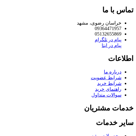
تماس با ما
خراسان رضوی، مشهد
09364471957
05132655869
پیام در تلگرام
پیام در ایتا
اطلاعات
درباره ما
شرایط عضویت
شرایط خرید
راهنمای خرید
سوالات متداول
خدمات مشتریان
سایر خدمات
محصولات ویژه