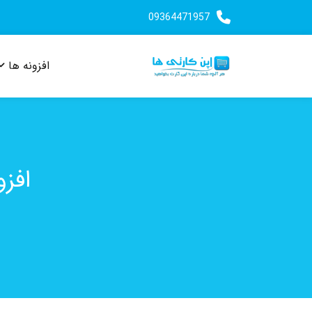
09364471957
افزونه ها
افز