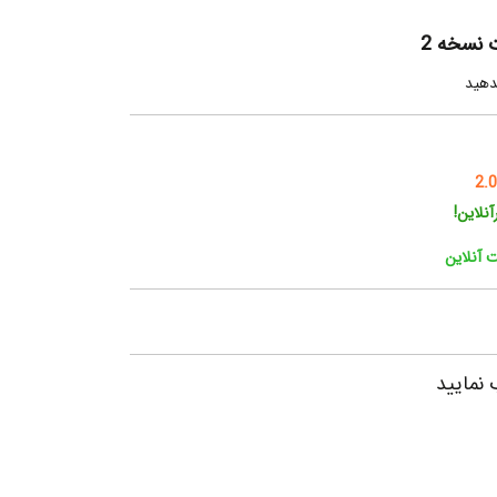
 نسخه 2
دهید
2.0
نلاین!
ت آنلاین
 نمایید