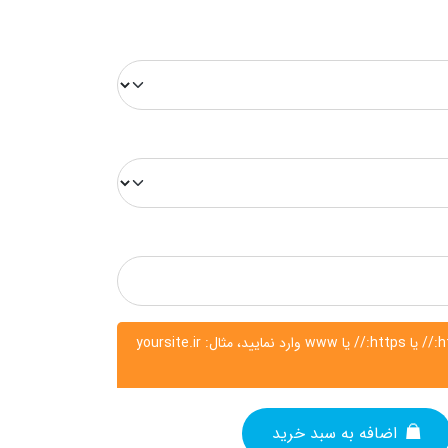
لطفا آدرس فروشگاه را بدون http:// یا https:// یا www وارد نمایید، مثال: yoursite.ir
اضافه به سبد خرید