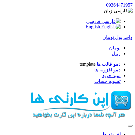
093644719
زبان
فارسی
English
حد پول
تومان
تومان
ریال
دمو قالب ها
template
دمو افزونه ها
سبد خرید
تسویه حساب
افزونه ها