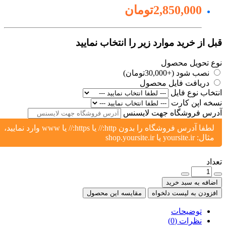
2,850,000تومان
ل از خرید موارد زیر را انتخاب نمایید
ع تحویل محصول
نصب شود (+30,000تومان)
دریافت فایل محصول
تخاب نوع فایل
خه اپن کارت
رس فروشگاه جهت لایسنس
لطفا آدرس فروشگاه را بدون http:// یا https:// یا www وارد نمایید،
مثال: yoursite.ir یا shop.yoursite.ir
اد
ضافه به سبد خرید
فزودن به لیست دلخواه
مقایسه این محصول
توضیحات
نظرات (0)