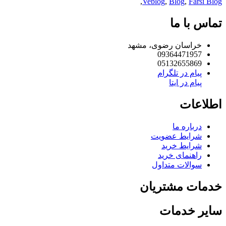
,
Veblog
,
Blog
,
Farsi B
اس با ما
خراسان رضوی، مشهد
09364471957
05132655869
پیام در تلگرام
پیام در ایتا
لاعات
درباره ما
شرایط عضویت
شرایط خرید
راهنمای خرید
سوالات متداول
مات مشتریان
یر خدمات