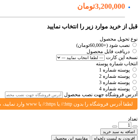
3,200,000تومان
قبل از خرید موارد زیر را انتخاب نمایید
نوع تحویل محصول
نصب شود (+60,000تومان)
دریافت فایل محصول
نسخه اپن کارت
انتخاب شماره پوسته
پوسته شماره 1
پوسته شماره 2
پوسته شماره 3
پوسته شماره 4
آدرس فروشگاه جهت نصب محصول
لطفا آدرس فروشگاه را بدون http:// یا https:// یا www وارد نمایید، مثال: yoursite.ir یا shop.yoursite.ir
تعداد
اضافه به سبد خرید
افزودن به لیست دلخواه
مقایسه این محصول