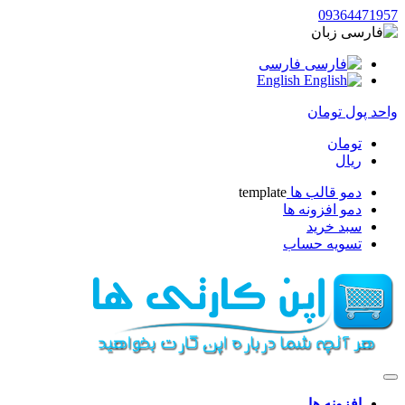
09364471957
زبان
فارسی
English
واحد پول
تومان
تومان
ریال
دمو قالب ها
template
دمو افزونه ها
سبد خرید
تسویه حساب
افزونه ها