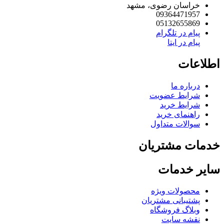
خراسان رضوی، مشهد
09364471957
05132655869
پیام در تلگرام
پیام در ایتا
اطلاعات
درباره ما
شرایط عضویت
شرایط خرید
راهنمای خرید
سوالات متداول
خدمات مشتریان
سایر خدمات
محصولات ویژه
پشتیبانی مشتریان
وبلاگ فروشگاه
نقشه سایت