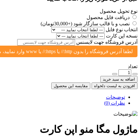
نوع تحویل محصول
دریافت فایل محصول
نصب و با قالب سازگار شود (+30,000تومان)
انتخاب نوع فایل
نسخه اپن کارت
آدرس فروشگاه جهت لایسنس
لطفا آدرس فروشگاه را بدون http:// یا https:// یا www وارد نمایید، مثال: yoursite.ir یا shop.yoursite.ir
تعداد
اضافه به سبد خرید
افزودن به لیست دلخواه
مقایسه این محصول
توضیحات
نظرات (0)
ماژول مگا منو اپن کارت