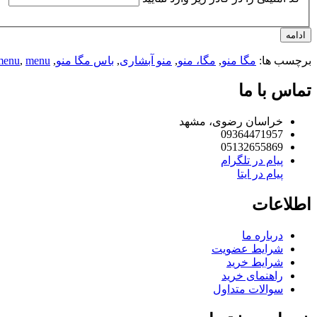
ادامه
برچسب ها:
مگا منو
,
مگا، منو
,
منو آبشاری
,
باس مگا منو
,
menu
,
menu
تماس با ما
خراسان رضوی، مشهد
09364471957
05132655869
پیام در تلگرام
پیام در ایتا
اطلاعات
درباره ما
شرایط عضویت
شرایط خرید
راهنمای خرید
سوالات متداول