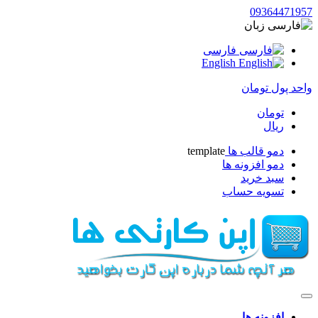
09364471957
زبان
فارسی
English
واحد پول
تومان
تومان
ریال
دمو قالب ها
template
دمو افزونه ها
سبد خرید
تسویه حساب
افزونه ها