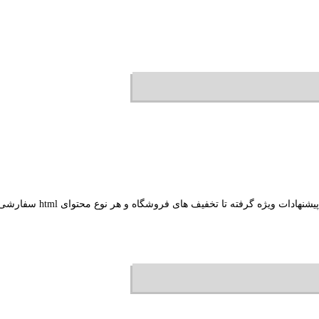
ه و هر نوع محتوای html سفارشی را به صورت پاپ آپ در هر صفحه دلخواهی در فروشگاهتان نمایش دهید.